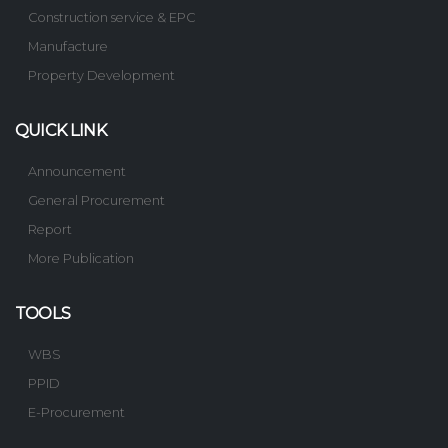
Construction service & EPC
Manufacture
Property Development
QUICK LINK
Announcement
General Procurement
Report
More Publication
TOOLS
WBS
PPID
E-Procurement