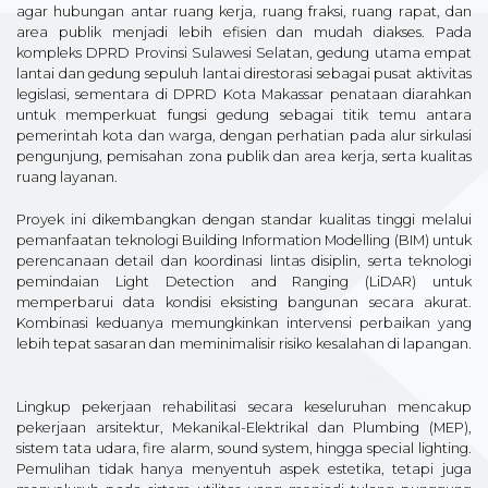
agar hubungan antar ruang kerja, ruang fraksi, ruang rapat, dan
area publik menjadi lebih efisien dan mudah diakses. Pada
kompleks DPRD Provinsi Sulawesi Selatan, gedung utama empat
lantai dan gedung sepuluh lantai direstorasi sebagai pusat aktivitas
legislasi, sementara di DPRD Kota Makassar penataan diarahkan
untuk memperkuat fungsi gedung sebagai titik temu antara
pemerintah kota dan warga, dengan perhatian pada alur sirkulasi
pengunjung, pemisahan zona publik dan area kerja, serta kualitas
ruang layanan.
Proyek ini dikembangkan dengan standar kualitas tinggi melalui
pemanfaatan teknologi Building Information Modelling (BIM) untuk
perencanaan detail dan koordinasi lintas disiplin, serta teknologi
pemindaian Light Detection and Ranging (LiDAR) untuk
memperbarui data kondisi eksisting bangunan secara akurat.
Kombinasi keduanya memungkinkan intervensi perbaikan yang
lebih tepat sasaran dan meminimalisir risiko kesalahan di lapangan.
Lingkup pekerjaan rehabilitasi secara keseluruhan mencakup
pekerjaan arsitektur, Mekanikal-Elektrikal dan Plumbing (MEP),
sistem tata udara, fire alarm, sound system, hingga special lighting.
Pemulihan tidak hanya menyentuh aspek estetika, tetapi juga