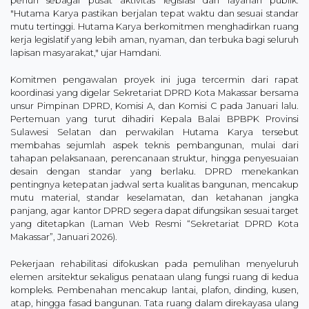
penuh sebagai pusat aktivitas legislasi dan layanan publik.
"Hutama Karya pastikan berjalan tepat waktu dan sesuai standar
mutu tertinggi. Hutama Karya berkomitmen menghadirkan ruang
kerja legislatif yang lebih aman, nyaman, dan terbuka bagi seluruh
lapisan masyarakat," ujar Hamdani.
Komitmen pengawalan proyek ini juga tercermin dari rapat
koordinasi yang digelar Sekretariat DPRD Kota Makassar bersama
unsur Pimpinan DPRD, Komisi A, dan Komisi C pada Januari lalu.
Pertemuan yang turut dihadiri Kepala Balai BPBPK Provinsi
Sulawesi Selatan dan perwakilan Hutama Karya tersebut
membahas sejumlah aspek teknis pembangunan, mulai dari
tahapan pelaksanaan, perencanaan struktur, hingga penyesuaian
desain dengan standar yang berlaku. DPRD menekankan
pentingnya ketepatan jadwal serta kualitas bangunan, mencakup
mutu material, standar keselamatan, dan ketahanan jangka
panjang, agar kantor DPRD segera dapat difungsikan sesuai target
yang ditetapkan (Laman Web Resmi “Sekretariat DPRD Kota
Makassar”, Januari 2026).
Pekerjaan rehabilitasi difokuskan pada pemulihan menyeluruh
elemen arsitektur sekaligus penataan ulang fungsi ruang di kedua
kompleks. Pembenahan mencakup lantai, plafon, dinding, kusen,
atap, hingga fasad bangunan. Tata ruang dalam direkayasa ulang