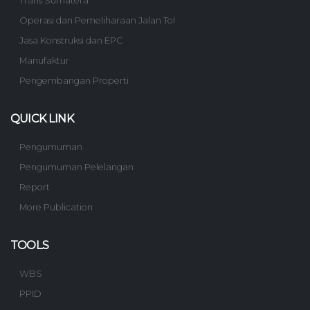
Trans Sumatera
Operasi dan Pemeliharaan Jalan Tol
Jasa Konstruksi dan EPC
Manufaktur
Pengembangan Properti
QUICK LINK
Pengumuman
Pengumuman Pelelangan
Report
More Publication
TOOLS
WBS
PPID