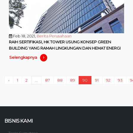
Feb 18, 2021,
Berita Perusahaan
RAIH SERTIFIKASI, HK TOWER USUNG KONSEP GREEN
BUILDING YANG RAMAH LINGKUNGAN DAN HEMAT ENERGI
Selengkapnya
‹
1
2
...
87
88
89
90
91
92
93
9
BISNIS KAMI