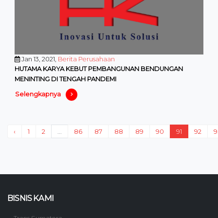
Jan 13, 2021,
Berita Perusahaan
HUTAMA KARYA KEBUT PEMBANGUNAN BENDUNGAN
MENINTING DI TENGAH PANDEMI
Selengkapnya
‹
1
2
...
86
87
88
89
90
91
92
9
BISNIS KAMI