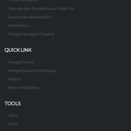
Trans Sumatera
Operasi dan Pemeliharaan Jalan Tol
Jasa Konstruksi dan EPC
Manufaktur
Pengembangan Properti
QUICK LINK
Pengumuman
Pengumuman Pelelangan
Report
More Publication
TOOLS
WBS
PPID